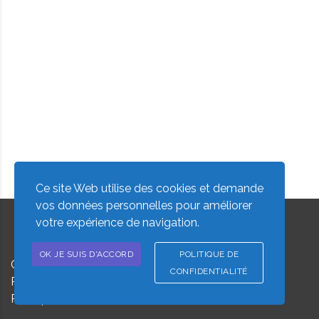
Ce site Web utilise des cookies et demande
vos données personnelles pour améliorer
votre expérience de navigation.
OK JE SUIS D'ACCORD
POLITIQUE DE
COPYRIGHT © 2023 - TOUS DROITS RÉSERVÉS À
CONFIDENTIALITÉ
PRESTIGE CLIMA SERVICES.
Mentions légales
I
Politique de confidentialité